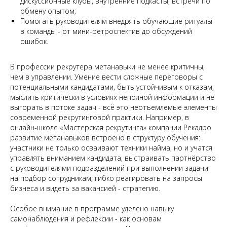
дискуссионные клубы, внутренние подкасты, встречи по
обмену опытом;
Помогать руководителям внедрять обучающие ритуалы
в команды - от мини-ретроспектив до обсуждений
ошибок.
В профессии рекрутера метанавыки не менее критичны,
чем в управлении. Умение вести сложные переговоры с
потенциальными кандидатами, быть устойчивым к отказам,
мыслить критически в условиях неполной информации и не
выгорать в потоке задач - всё это неотъемлемые элементы
современной рекрутинговой практики. Например, в
онлайн-школе «Мастерская рекрутинга» компании Рекадро
развитие метанавыков встроено в структуру обучения:
участники не только осваивают техники найма, но и учатся
управлять вниманием кандидата, выстраивать партнёрство
с руководителями подразделений при выполнении задачи
на подбор сотрудникам, гибко реагировать на запросы
бизнеса и видеть за вакансией - стратегию.
Особое внимание в программе уделено навыку
самонаблюдения и рефлексии - как основам