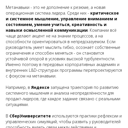
Метанавыки - это не дополнение к резюме, а новая
операционная система лидера. Среди них -
критическое
и системное мышление, управление вниманием и
состоянием, умение учиться, креативность и
навыки осмысленной коммуникации
. Компании всё
чаще делают акцент не на знании процессов, а на
способности ориентироваться в непредсказуемом. Если
руководитель умеет мыслить гибко, осознаёт собственные
ограничения и способен меняться - он становится
устойчивой опорой в условиях высокой турбулентности.
Именно поэтому в передовых корпоративных академиях и
внутренних L&D-структурах программы перепроектируются
с фокусом на метанавыки.
Например, в
Яндексе
запущена траектория по развитию
системного мышления и анализа неопределённости для
продакт-лидеров, где каждое задание связано с реальными
ситуациями.
В
СберУниверситете
используются практики рефлексии и
управленческих симуляций, чтобы развить у руководителей
способность видеть связи между действиями и