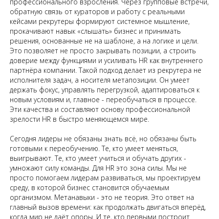
профессионального взросления. Через групповые встречи,
обратную связь от кураторов и работу с реальными
кейсами рекрутеры формируют системное мышление,
прокачивают навык «слышать» бизнес и принимать
решения, основанные не на шаблоне, а на логике и цели.
Это позволяет не просто закрывать позиции, а строить
доверие между функциями и усиливать HR как внутреннего
партнёра компании. Такой подход делает из рекрутера не
исполнителя задач, а носителя метапозиции. Он умеет
держать фокус, управлять перегрузкой, адаптироваться к
новым условиям и, главное - переобучаться в процессе.
Эти качества и составляют основу профессиональной
зрелости HR в быстро меняющемся мире.
Сегодня лидеры не обязаны знать всё, но обязаны быть
готовыми к переобучению. Те, кто умеет меняться,
выигрывают. Те, кто умеет учиться и обучать других -
умножают силу команды. Для HR это зона силы. Мы не
просто помогаем лидерам развиваться, мы проектируем
среду, в которой бизнес становится обучаемым
организмом. Метанавыки - это не теория. Это ответ на
главный вызов времени: как продолжать двигаться вперёд,
когда мир не даёт опоры. И те, кто первыми построит