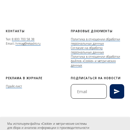
КОНТАКТЫ
ПРАВОВЫЕ ДОКУМЕНТЫ
Тел:
8 800 700 58 38
Политика в отношении обработки
Email
:
hrmag@rekadro.ru
персональных данных
Согласие на обработку
персональных данных
Политика в отношении обработки
файлов «Cookie» и метрических
данных
РЕКЛАМА В ЖУРНАЛЕ
ПОДПИСАТЬСЯ НА НОВОСТИ
Прайс-лист
© 2026 Rekadro, Все права
Мы используем файлы «Cookie» и метрические системы
защищены
для сбора и анализа информации о производительности