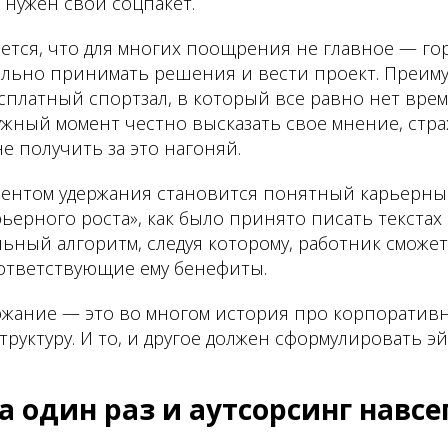
 нужен свой соцпакет.
ется, что для многих поощрения не главное — го
ельно принимать решения и вести проект. Преим
сплатный спортзал, в который все равно нет врем
жный момент честно высказать свое мнение, стра
е получить за это нагоняй.
нтом удержания становится понятный карьерный
ьерного роста», как было принято писать текстах
еальный алгоритм, следуя которому, работник сможе
тветствующие ему бенефиты.
ержание — это во многом история про корпоративн
руктуру. И то, и другое должен сформулировать эй
а один раз и аутсорсинг навсе