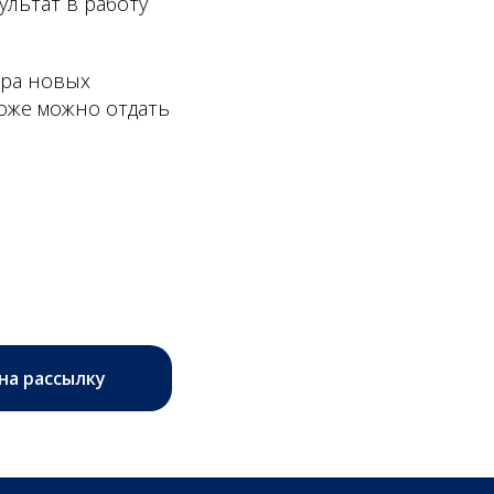
ультат в работу
ара новых
оже можно отдать
на рассылку