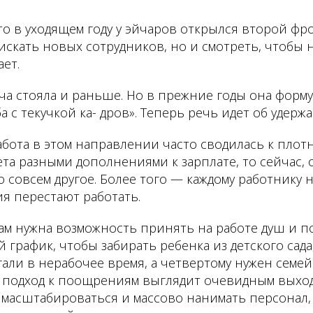
то в уходящем году у эйчаров открылся второй фро
искать новых сотрудников, но и смотреть, чтобы 
ает.
ача стояла и раньше. Но в прежние годы она форм
а с текучкой ка- дров». Теперь речь идет об удерж
абота в этом направлении часто сводилась к пло
та разными дополнениями к зарплате, то сейчас, 
 совсем другое. Более того — каждому работнику н
я перестают работать.
м нужна возможность принять на работе душ и по
график, чтобы забирать ребенка из детского сада,
гали в нерабочее время, а четвертому нужен семе
подход к поощрениям выглядит очевидным выходо
к масштабироваться и массово нанимать персонал,