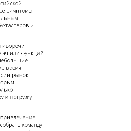
ссийской
все симптомы
фильным
бухгалтеров и
отиворечит
адач или функций
 небольшие
же время
ссии рынок
оторым
олько
у и погрузку
 привлечение.
 собрать команду