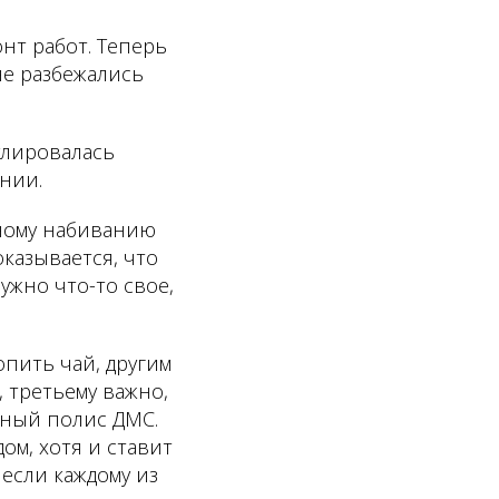
нт работ. Теперь
не разбежались
улировалась
ании.
тному набиванию
оказывается, что
ужно что-то свое,
пить чай, другим
 третьему важно,
йный полис ДМС.
м, хотя и ставит
 если каждому из