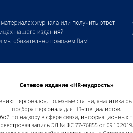
 материалах журнала или получить ответ
ицах нашего издания?
 и мы обязательно поможем Вам!
Сетевое издание «HR-мудрость»
лению персоналом, полезные статьи, аналитика ры
подбора персонала для HR-специалистов.
бой по надзору в сфере связи, информационных т
реестровая запись ЭЛ № ФС 77-76855 от 09.10.2019.
иала с данного сайта гиперссылка на Сетевое из