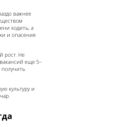
раздо важнее
уществом
ени ходить, а
хи и опасения
 рост. Не
 вакансий еще 5–
т получить
ую культуру и
чар.
гда