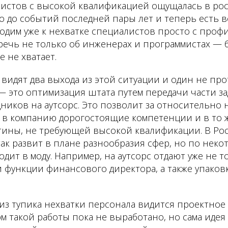
листов с высокой квалификацией ощущалась в ро
о до событий последней пары лет и теперь есть 
ходим уже к нехватке специалистов просто с про
речь не только об инженерах и программистах — 
 не хватает.
 видят два выхода из этой ситуации и один не пр
— это оптимизация штата путем передачи части з
ников на аутсорс. Это позволит за относительно
 в компанию дорогостоящие компетенции и в то 
утины, не требующей высокой квалификации. В Ро
так развит в плане разнообразия сфер, но по нек
дит в моду. Например, на аутсорс отдают уже не т
и функции финансового директора, а также упаковк
из тупика нехватки персонала видится проектное
 такой работы пока не выработано, но сама идея