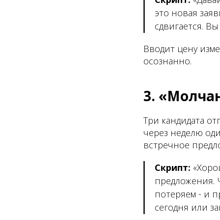
это новая заяв
сдвигается. Вы
Вводит цену изм
осознанно.
3. «Молча
Три кандидата от
через неделю од
встречное предл
Скрипт:
«Хоро
предложения. Ч
потеряем - и п
сегодня или за