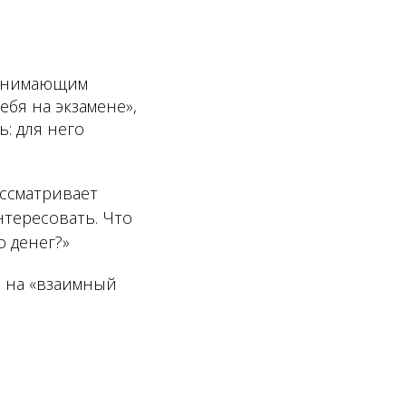
нанимающим
бя на экзамене»,
ь: для него
ассматривает
нтересовать. Что
о денег?»
» на «взаимный