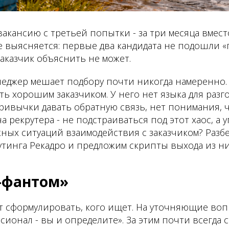
вакансию с третьей попытки - за три месяца вмест
е выясняется: первые два кандидата не подошли 
заказчик объяснить не может.
джер мешает подбору почти никогда намеренно. 
ть хорошим заказчиком. У него нет языка для разг
привычки давать обратную связь, нет понимания,
ча рекрутера - не подстраиваться под этот хаос, а 
ных ситуаций взаимодействия с заказчиком? Разб
тинга Рекадро и предложим скрипты выхода из ни
а-фантом»
т сформулировать, кого ищет. На уточняющие воп
сионал - вы и определите». За этим почти всегда с