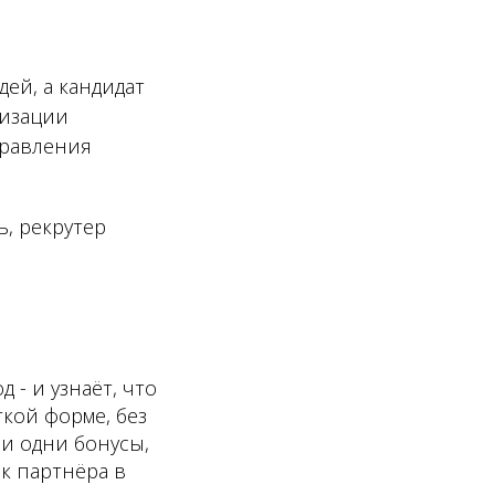
ей, а кандидат
низации
правления
ь, рекрутер
 - и узнаёт, что
ткой форме, без
ли одни бонусы,
ак партнёра в