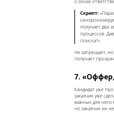
о зонах ответств
Скрипт:
«Парал
синхронизируем
получает два 
процессов. Да
поиска?»
Не запрещает, но
получает прозрач
7. «Оффер
Кандидат уже про
заказчик уже сде
важных для него 
но заказчик их н