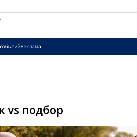
 событий
Реклама
к vs подбор