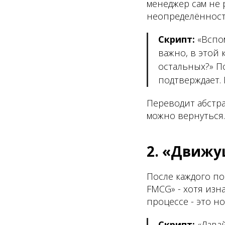
менеджер сам не 
неопределённости
Скрипт:
«Вспом
важно, в этой 
остальных?» П
подтверждает. 
Переводит абстра
можно вернуться.
2. «Движ
После каждого по
FMCG» - хотя изн
процессе - это н
Скрипт:
«Давай