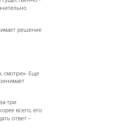
начительно
инимает решение
, смотрю». Ещё
принимает
ва-три
орее всего, его
дать ответ –