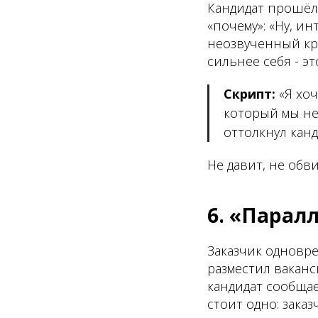
Кандидат прошёл т
«почему»: «Ну, ин
неозвученный кр
сильнее себя - э
Скрипт:
«Я хоч
который мы не
оттолкнул канд
Не давит, не обв
6. «Парал
Заказчик одновре
разместил ваканс
кандидат сообщае
стоит одно: заказ