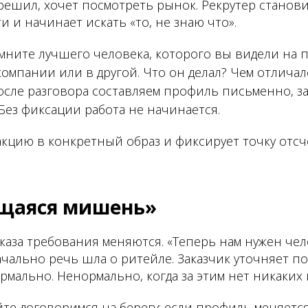
решил, хочет посмотреть рынок. Рекрутер станови
 и начинает искать «то, не знаю что».
ните лучшего человека, которого вы видели на п
компании или в другой. Что он делал? Чем отличал
осле разговора составляем профиль письменно, з
Без фиксации работа не начинается.
кцию в конкретный образ и фиксирует точку отсчё
ущаяся мишень»
каза требования меняются. «Теперь нам нужен чел
ачально речь шла о ритейле. Заказчик уточняет п
ормально. Ненормально, когда за этим нет никаких 
те договоримся на берегу: если профиль меняетс