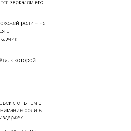
тся зеркалом его
охожей роли – не
ся от
аказчик
та, к которой
овек с опытом в
онимание роли в
издержек.
я существенно -