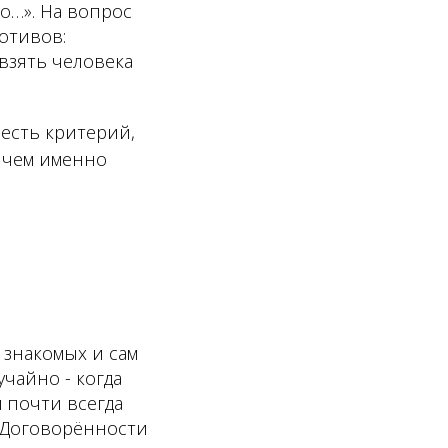
то…». На вопрос
мотивов:
взять человека
 есть критерий,
, чем именно
 знакомых и сам
учайно - когда
м почти всегда
я. Договорённости