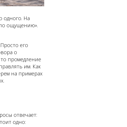
о одного. На
«по ощущению».
Просто его
овора о
 что промедление
управлять им. Как
ерем на примерах
х.
росы отвечает:
тоит одно: