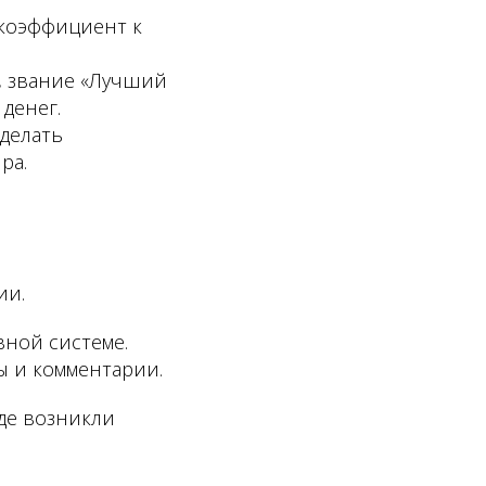
 коэффициент к
, звание «Лучший
 денег.
делать
ра.
ии.
вной системе.
ы и комментарии.
где возникли