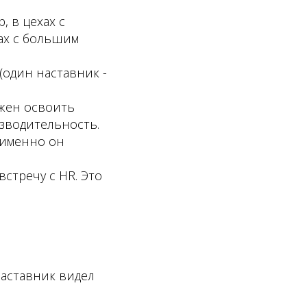
 в цехах с
ах с большим
(один наставник -
лжен освоить
зводительность.
 именно он
стречу с HR. Это
наставник видел