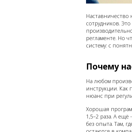
Наставничество н
сотрудников. Это
производительно
регламенте. Но 
систему: с понят
Почему на
На любом произв
инструкции. Как 
нюанс при регули
Хорошая програм
1,5–2 раза. А ещ
без опыта. Там, 
остаются в компа