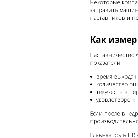
Некоторые компа
заправить машину
наставников и по
Как измер
Наставничество б
показатели:
время выхода 
количество оши
текучесть в пе
удовлетворённ
Если после внедр
производительнос
Главная роль HR 