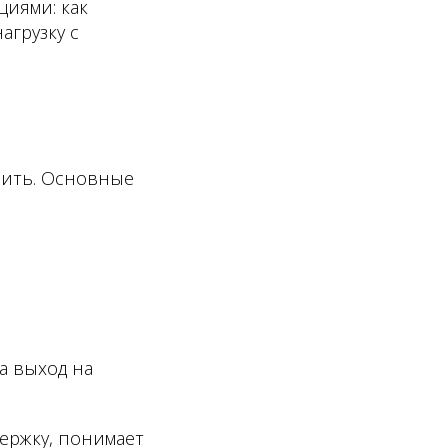
иями: как
агрузку с
ерить. Основные
а выход на
держку, понимает