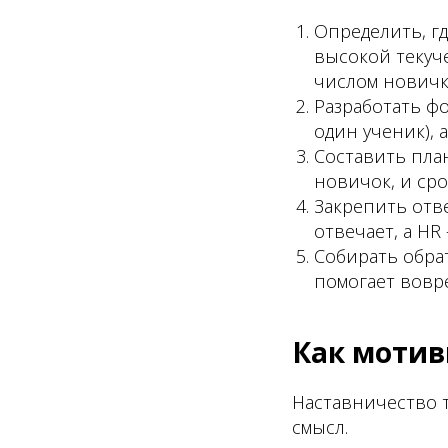
Определить, гд
высокой текуч
числом новичк
Разработать фо
один ученик), 
Составить пла
новичок, и ср
Закрепить отв
отвечает, а HR 
Собирать обрат
помогает вовр
Как мотив
Наставничество т
смысл.