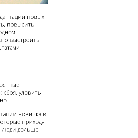
адаптации новых
ть, повысить
одном
ажно выстроить
татами.
ностные
 сбоя, уловить
но.
птации новичка в
 которые приходят
и, люди дольше