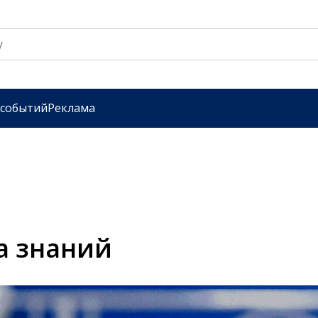
 событий
Реклама
а знаний