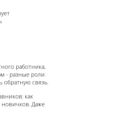
рует
ь
ного работника,
м - разные роли.
ь обратную связь.
авников: как
ь новичков. Даже