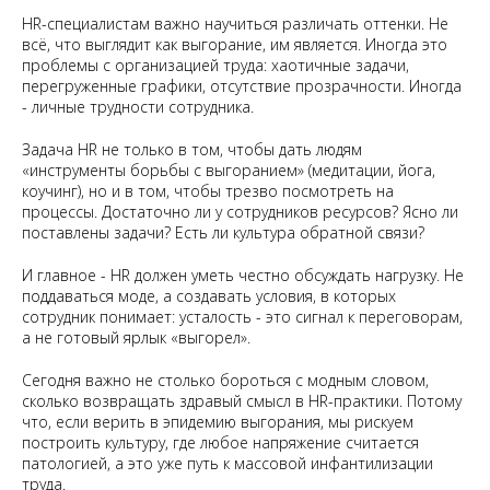
HR-специалистам важно научиться различать оттенки. Не
всё, что выглядит как выгорание, им является. Иногда это
проблемы с организацией труда: хаотичные задачи,
перегруженные графики, отсутствие прозрачности. Иногда
- личные трудности сотрудника.
Задача HR не только в том, чтобы дать людям
«инструменты борьбы с выгоранием» (медитации, йога,
коучинг), но и в том, чтобы трезво посмотреть на
процессы. Достаточно ли у сотрудников ресурсов? Ясно ли
поставлены задачи? Есть ли культура обратной связи?
И главное - HR должен уметь честно обсуждать нагрузку. Не
поддаваться моде, а создавать условия, в которых
сотрудник понимает: усталость - это сигнал к переговорам,
а не готовый ярлык «выгорел».
Сегодня важно не столько бороться с модным словом,
сколько возвращать здравый смысл в HR-практики. Потому
что, если верить в эпидемию выгорания, мы рискуем
построить культуру, где любое напряжение считается
патологией, а это уже путь к массовой инфантилизации
труда.