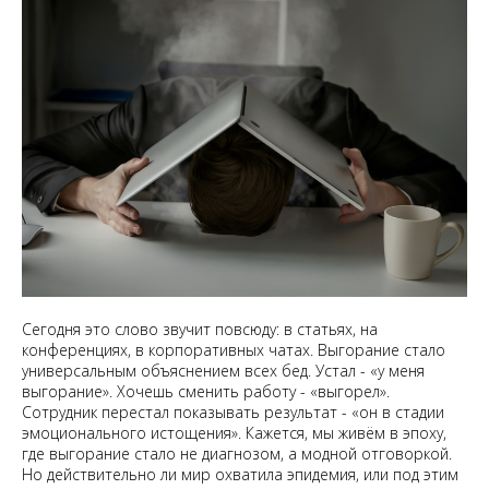
Сегодня это слово звучит повсюду: в статьях, на
конференциях, в корпоративных чатах. Выгорание стало
универсальным объяснением всех бед. Устал - «у меня
выгорание». Хочешь сменить работу - «выгорел».
Сотрудник перестал показывать результат - «он в стадии
эмоционального истощения». Кажется, мы живём в эпоху,
где выгорание стало не диагнозом, а модной отговоркой.
Но действительно ли мир охватила эпидемия, или под этим