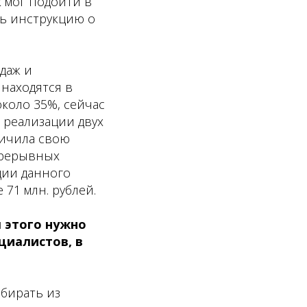
 мог подойти в
ть инструкцию о
даж и
 находятся в
коло 35%, сейчас
т реализации двух
личила свою
прерывных
ции данного
 71 млн. рублей.
я этого нужно
циалистов, в
ыбирать из