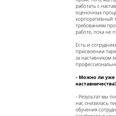
работать с наста
оценочных проце
корпоративный т
требованиям прог
работе, пока не п
Есть и сотрудник
присвоении тари
за наставником-
профессиональны
- Можно ли уже
наставничества
- Результат мы по
нас снизилась те
обучения сотрудн
заработала; в ко