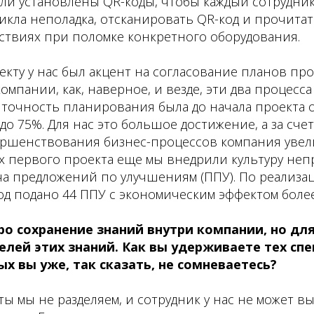
ли установлены QR-коды, чтобы каждый сотрудник
никла неполадка, отсканировать QR-код и прочита
ствиях при поломке конкретного оборудования.
екту у нас был акцент на согласование планов про
омпании, как, наверное, и везде, эти два процесса
точность планирования была до начала проекта о
до 75%. Для нас это большое достижение, а за сче
ершенствования бизнес-процессов компания уве
ах первого проекта еще мы внедрили культуру не
ча предложений по улучшениям (ППУ). По реализа
год подано 44 ППУ с экономическим эффектом более
ро сохранение знаний внутри компании, но дл
лей этих знаний. Как вы удерживаете тех спе
х вы уже, так сказать, не сомневаетесь?
ты мы не разделяем, и сотрудник у нас не может в