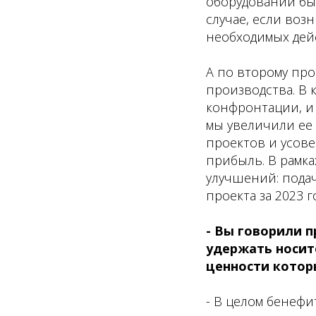
оборудовании бы
случае, если воз
необходимых дей
А по второму про
производства. В к
конфронтации, и 
мы увеличили ее 
проектов и усов
прибыль. В рамк
улучшений: пода
проекта за 2023 
- Вы говорили п
удержать носите
ценности которы
- В целом бенефи