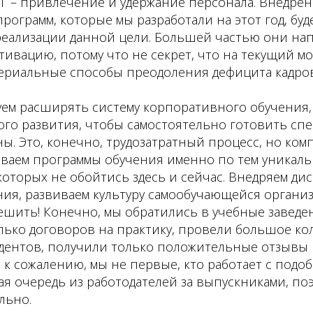
ТГ – привлечение и удержание персонала. Внедре
ограмм, которые мы разработали на этот год, буд
реализации данной цели. Большей частью они на
ивацию, потому что не секрет, что на текущий м
ериальные способы преодоления дефицита кадров
уем расширять систему корпоративного обучения
го развития, чтобы самостоятельно готовить спе
ы. Это, конечно, трудозатратный процесс, но ком
ываем программы обучения именно по тем уникаль
которых не обойтись здесь и сейчас. Внедряем д
ия, развиваем культуру самообучающейся организ
ешить! Конечно, мы обратились в учебные заведе
лько договоров на практику, провели большое ко
тудентов, получили только положительные отзывы
, к сожалению, мы не первые, кто работает с подо
я очередь из работодателей за выпускниками, по
льно.