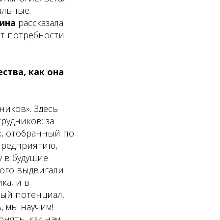
альные.
кина
рассказала
ет потребности
ства, как она
ников». Здесь
рудников: за
, отобранный по
предприятию,
у в будущие
кого выдвигали
ка, и в
ный потенциал,
, мы научим!
нять, как нам