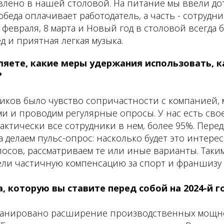
лено в нашей столовой. На питание мы ввели дот
беда оплачивает работодатель, а часть - сотрудни
3 февраля, 8 марта и Новый год в столовой всегда
 и приятная легкая музыка.
ляете, какие меры удержания использовать, к
?
ников было чувство сопричастности с компанией,
и и проводим регулярные опросы. У нас есть свое
актически все сотрудники в нем, более 95%. Перед 
да делаем пульс-опрос: насколько будет это интере
лосов, рассматриваем те или иные варианты. Таки
ели частичную компенсацию за спорт и франшизу 
а, которую вы ставите перед собой на 2024-й г
апланировано расширение производственных мощн