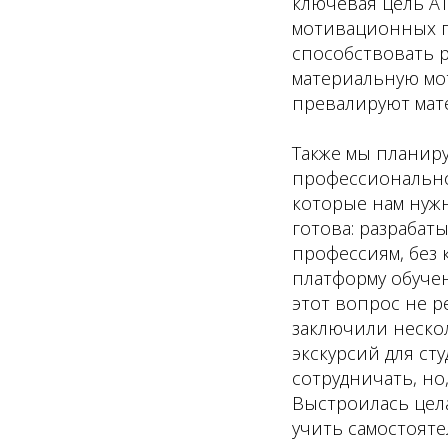
ключевая цель А
мотивационных пр
способствовать 
материальную мот
превалируют мат
Также мы планир
профессионально
которые нам нужн
готова: разрабат
профессиям, без 
платформу обучен
этот вопрос не р
заключили неско
экскурсий для с
сотрудничать, но
Выстроилась цела
учить самостояте