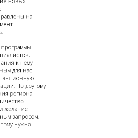
ние новых
ет
правлены на
омент
.
, программы
циалистов,
пания к нему
ным для нас
истанционную
ации. По-другому
ния региона,
личество
 и желание
бным запросом.
этому нужно