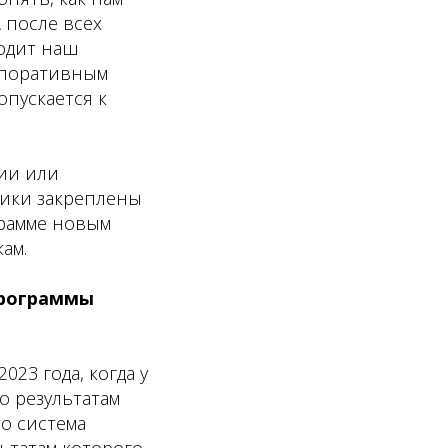
 после всех
одит наш
рпоративным
пускается к
сии или
ники закреплены
грамме новым
ам.
программы
023 года, когда у
о результатам
о система
льтатам которого