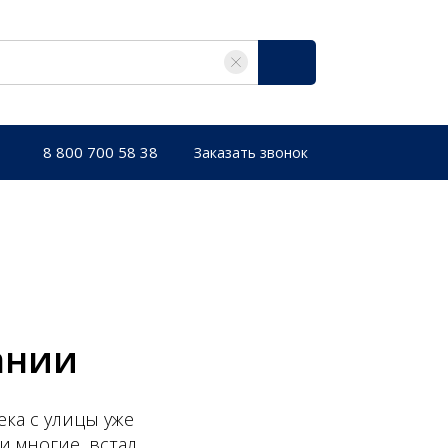
8 800 700 58 38
Заказать звонок
ании
ека с улицы уже
к и многие, встал