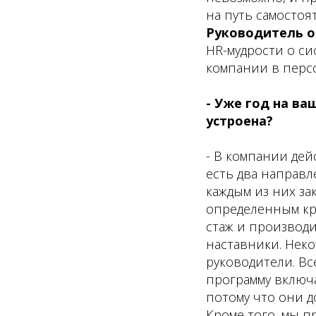
на путь самостоя
Руководитель о
HR-мудрости о с
компании в перс
- Уже год на ва
устроена?
- В компании дей
есть два направл
каждым из них з
определенным кр
стаж и производи
наставники. Неко
руководители. Вс
программу включ
потому что они д
Кроме того, мы п