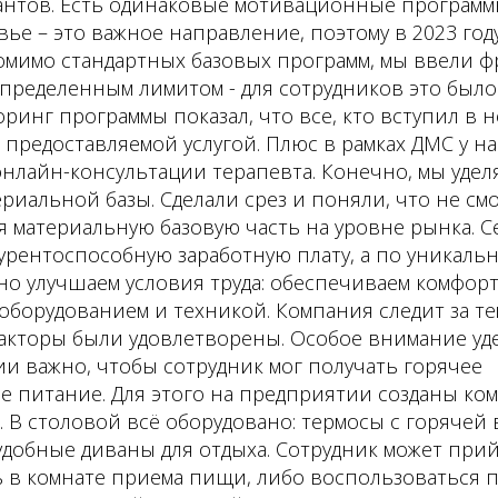
антов. Есть одинаковые мотивационные программы
вье – это важное направление, поэтому в 2023 год
Помимо стандартных базовых программ, мы ввели 
определенным лимитом - для сотрудников это был
ринг программы показал, что все, кто вступил в н
предоставляемой услугой. Плюс в рамках ДМС у на
онлайн-консультации терапевта. Конечно, мы уде
иальной базы. Сделали срез и поняли, что не см
я материальную базовую часть на уровне рынка. С
урентоспособную заработную плату, а по уникаль
но улучшаем условия труда: обеспечиваем комфор
оборудованием и техникой. Компания следит за те
акторы были удовлетворены. Особое внимание уде
и важно, чтобы сотрудник мог получать горячее
е питание. Для этого на предприятии созданы ко
 В столовой всё оборудовано: термосы с горячей 
добные диваны для отдыха. Сотрудник может прий
ь в комнате приема пищи, либо воспользоваться 