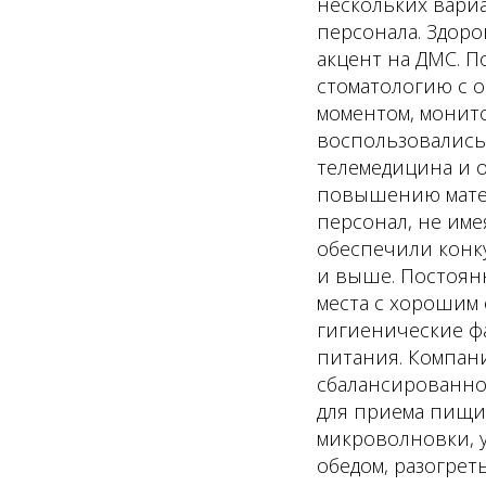
нескольких вари
персонала. Здоро
акцент на ДМС. 
стоматологию с 
моментом, монито
воспользовались 
телемедицина и 
повышению матер
персонал, не име
обеспечили конк
и выше. Постоян
места с хорошим 
гигиенические ф
питания. Компани
сбалансированно
для приема пищи.
микроволновки, у
обедом, разогрет