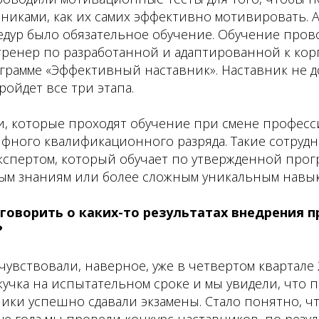
вниками, как их самих эффективно мотивировать. А
дур было обязательное обучение. Обучение пров
ренер по разработанной и адаптированной к ко
рамме «Эффективный наставник». Наставник не до
ройдет все три этапа.
и, которые проходят обучение при смене профес
фного квалификационного разряда. Такие сотруд
экспертом, который обучает по утвержденной про
м знаниям или более сложным уникальным навык
 говорить о каких-то результатах внедрения 
?
чувствовали, наверное, уже в четвертом квартале 2
кучка на испытательном сроке и мы увидели, что п
ики успешно сдавали экзамены. Стало понятно, чт
нце года мы провели конкурс наставников, по резу