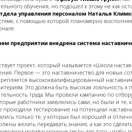
тельного обучения, но подошел к этому не как ост
тдела управления персоналом Наталья Клим
истеме, с помощью которой планомерно восполня
онале.
шем предприятии внедрена система наставниче
ствует проект, который называется «Школа настав
ения. Первое — это наставничество для новых сот
акрепляется высококвалифицированный наставник
итериям. Это должна быть высокая лояльность к 
тельность труда. Мы провели кампанию по отбор
торые работники заявлялись сами, но были и те, 
е проходили тестирование на потенциал наставни
ались только те, у которых был хороший и отлич
олжны желать передавать знания, а как это сделать
роводили мотивационные тесты для того, чтобы по