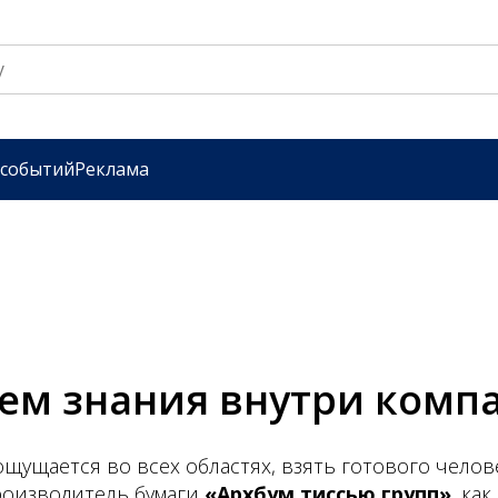
 событий
Реклама
ем знания внутри комп
ощущается во всех областях, взять готового челов
роизводитель бумаги
«Архбум тиссью групп»
, ка