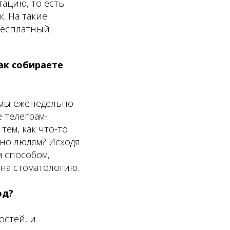
ацию, то есть
к. На такие
 бесплатный
ак собираете
 мы еженедельно
 телеграм-
тем, как что-то
сно людям? Исходя
м способом,
на стоматологию.
од?
остей, и