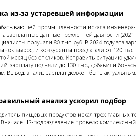
бка из-за устаревшей информации
абатывающей промышленности искала инженера-к
а зарплатные данные трехлетней давности (2021 г.
иалисты получали 80 тыс. руб. В 2024 году эта зар
ынок вырос, и конкуренты предлагали от 120 тыс. 
той месяц без откликов. Исправить ситуацию удал
ий: зарплату подняли до 130 тыс., добавили бону
м. Вывод: анализ зарплат должен быть актуальным
правильный анализ ускорил подбор
дитель пищевых продуктов искал трех главных т
 Вначале HR-подразделение провело комплексный 
– выявили, что в этих регионах нехватка технолог