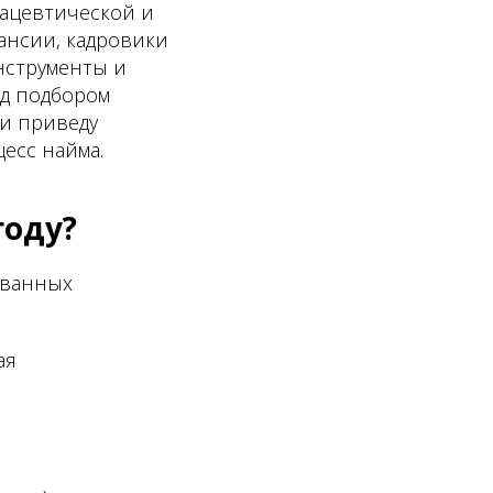
ацевтической и
нсии, кадровики
нструменты и
ед подбором
и приведу
есс найма.
году?
ованных
ая