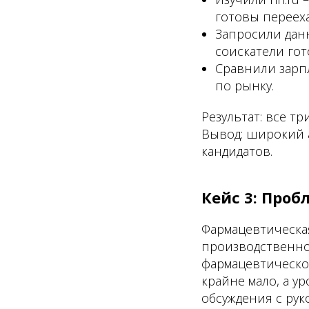
готовы перееха
Запросили дан
соискатели го
Сравнили зарп
по рынку.
Результат: все т
Вывод: широкий 
кандидатов.
Кейс 3: Проб
Фармацевтическа
производственно
фармацевтической
крайне мало, а у
обсуждения с ру