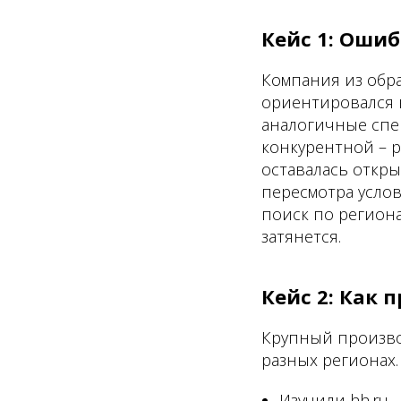
Кейс 1: Оши
Компания из обр
ориентировался н
аналогичные спец
конкурентной – р
оставалась откры
пересмотра услов
поиск по региона
затянется.
Кейс 2: Как 
Крупный произво
разных регионах.
Изучили hh.ru 