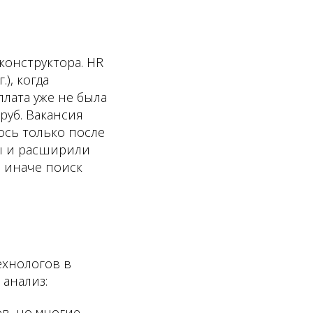
онструктора. HR
), когда
плата уже не была
руб. Вакансия
ось только после
сы и расширили
, иначе поиск
ехнологов в
анализ:
ов, но многие