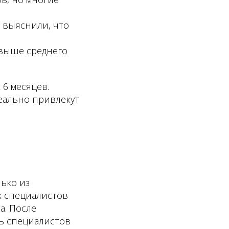
 выяснили, что
 выше среднего
 6 месяцев.
еально привлекут
ько из
х специалистов
а. После
ть специалистов