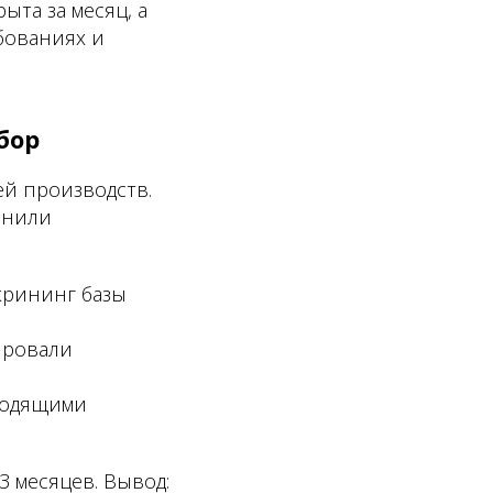
та за месяц, а
бованиях и
бор
ей производств.
енили
крининг базы
ировали
ходящими
3 месяцев. Вывод: