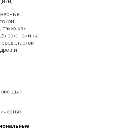
ики).
женерные
ысокой
 таких как
–25 вакансий на
перед стартом
адров и
с помощью
личество
сиональные