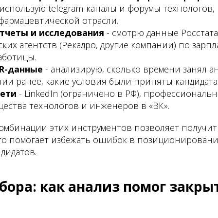
 использую telegram-каналы и форумы технологов,
фармацевтической отрасли.
тчеты и исследования
- смотрю данные Росстата
ких агентств (Рекадро, другие компании) по зар
аботицы.
R-данные
- анализирую, сколько времени занял 
нии ранее, какие условия были приняты кандидата
сети
- LinkedIn (ограничено в РФ), профессиональ
щества технологов и инженеров в «ВК».
омбинации этих инструментов позволяет получи
что помогает избежать ошибок в позиционировани
дидатов.
бора: как анализ помог закры