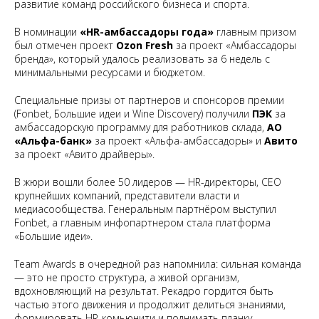
развитие команд российского бизнеса и спорта.
В номинации
«HR-амбассадоры года»
главным призом
был отмечен проект
Ozon Fresh
за проект «Амбассадоры
бренда», который удалось реализовать за 6 недель с
минимальными ресурсами и бюджетом.
Специальные призы от партнеров и спонсоров премии
(Fonbet, Большие идеи и Wine Discovery) получили
ПЭК
за
амбассадорскую программу для работников склада,
АО
«Альфа-банк»
за проект «Альфа-амбассадоры» и
Авито
за проект «Авито драйверы».
В жюри вошли более 50 лидеров — HR-директоры, CEO
крупнейших компаний, представители власти и
медиасообщества. Генеральным партнёром выступил
Fonbet, а главным инфопартнером стала платформа
«Большие идеи».
Team Awards в очередной раз напомнила: сильная команда
— это не просто структура, а живой организм,
вдохновляющий на результат. Рекадро гордится быть
частью этого движения и продолжит делиться знаниями,
формировать HR-комьюнити и поднимать планку