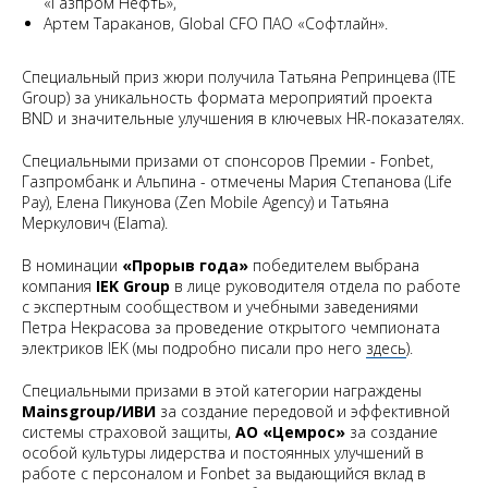
«Газпром Нефть»,
Артем Тараканов, Global CFO ПАО «Софтлайн».
Специальный приз жюри получила Татьяна Репринцева (ITE
Group) за уникальность формата мероприятий проекта
BND и значительные улучшения в ключевых HR-показателях.
Специальными призами от спонсоров Премии - Fonbet,
Газпромбанк и Альпина - отмечены Мария Степанова (Life
Pay), Елена Пикунова (Zen Mobile Agency) и Татьяна
Меркулович (Elama).
В номинации
«Прорыв года»
победителем выбрана
компания
IEK Group
в лице руководителя отдела по работе
с экспертным сообществом и учебными заведениями
Петра Некрасова за проведение открытого чемпионата
электриков IEK (мы подробно писали про него
здесь
).
Специальными призами в этой категории награждены
Mainsgroup/ИВИ
за создание передовой и эффективной
системы страховой защиты,
АО «Цемрос»
за создание
особой культуры лидерства и постоянных улучшений в
работе с персоналом и Fonbet за выдающийся вклад в