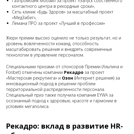
Газпромбанк Мобайл за проект «Запуск собственного
контактного центра в рекордные сроки»,
Сеть клиник «Будь Здоров» за масштабный проект
«МедЗабег»,
Лемана ПРО за проект «Лучший в профессии»
Жюри премии высоко оценило не только результат, но и
уровень вовлеченности команд, способность
масштабировать решения и внедрять современные
технологии в управление персоналом.
Специальными призами от спонсоров Премии (Альпина и
Fonbet) отмечены компании
Рекадро
за проект
«Мастерская рекрутинга» и
Озон
(Интернет решения) за
инновационный подход в решении проблем
территориальной распределенности персонала.
Специальный приз также получила компания EYWA за
осознанный подход к здоровью, красоте и гармонии в
условиях мегаполиса.
Рекадро: вклад в развитие HR-