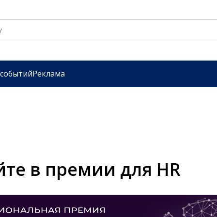
 событий
Реклама
йте в премии для HR