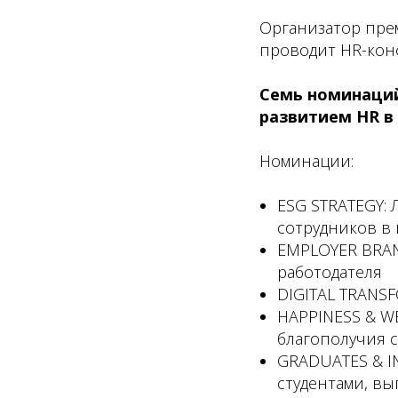
Организатор прем
проводит HR-кон
Семь номинаций
развитием HR в 
Номинации:
ESG STRATEGY:
сотрудников в
EMPLOYER BRAN
работодателя
DIGITAL TRANS
HAPPINESS & WE
благополучия 
GRADUATES & I
студентами, в