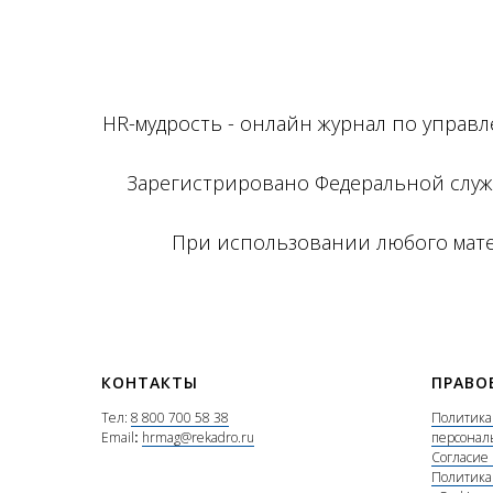
HR-мудрость - онлайн журнал по управ
Зарегистрировано Федеральной служ
При использовании любого матер
КОНТАКТЫ
ПРАВО
Тел:
8 800 700 58 38
Политика
Email
:
hrmag@rekadro.ru
персонал
Согласие
Политика