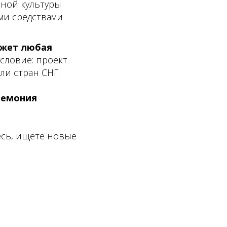
ной культуры
ыми средствами
ожет любая
словие: проект
ли стран СНГ.
ремония
есь, ищете новые