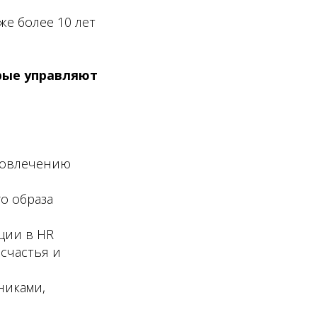
же более 10 лет
рые управляют
вовлечению
о образа
ции в HR
счастья и
никами,