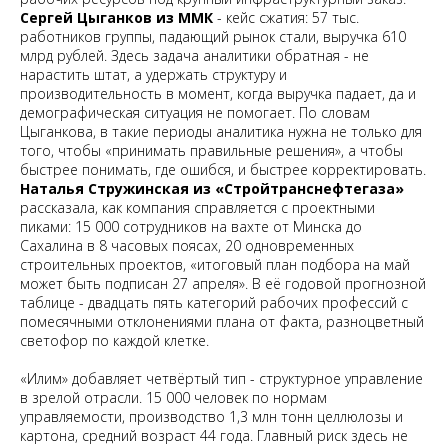
Сергей Цыганков из ММК
- кейс сжатия: 57 тыс.
работников группы, падающий рынок стали, выручка 610
млрд рублей. Здесь задача аналитики обратная - не
нарастить штат, а удержать структуру и
производительность в момент, когда выручка падает, да и
демографическая ситуация не помогает. По словам
Цыганкова, в такие периоды аналитика нужна не только для
того, чтобы «принимать правильные решения», а чтобы
быстрее понимать, где ошибся, и быстрее корректировать.
Наталья Стружинская из «Стройтранснефтегаза»
рассказала, как компания справляется с проектными
пиками: 15 000 сотрудников на вахте от Минска до
Сахалина в 8 часовых поясах, 20 одновременных
строительных проектов, «итоговый план подбора на май
может быть подписан 27 апреля». В её годовой прогнозной
таблице - двадцать пять категорий рабочих профессий с
помесячными отклонениями плана от факта, разноцветный
светофор по каждой клетке.
«Илим» добавляет четвёртый тип - структурное управление
в зрелой отрасли. 15 000 человек по нормам
управляемости, производство 1,3 млн тонн целлюлозы и
картона, средний возраст 44 года. Главный риск здесь не