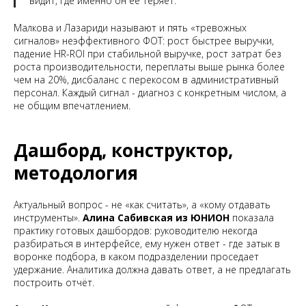
видит, где именно он её теряет.
Малкова и Лазариди называют и пять «тревожных
сигналов» неэффективного ФОТ: рост быстрее выручки,
падение HR-ROI при стабильной выручке, рост затрат без
роста производительности, переплаты выше рынка более
чем на 20%, дисбаланс с перекосом в административный
персонал. Каждый сигнал - диагноз с конкретным числом, а
не общим впечатлением.
Дашборд, конструктор,
методология
Актуальный вопрос - не «как считать», а «кому отдавать
инструменты».
Алина Сабивская из ЮНИОН
показала
практику готовых дашбордов: руководителю некогда
разбираться в интерфейсе, ему нужен ответ - где затык в
воронке подбора, в каком подразделении проседает
удержание. Аналитика должна давать ответ, а не предлагать
построить отчёт.