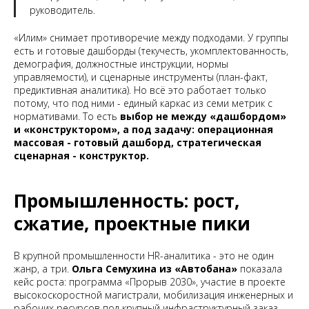
руководитель.
«Илим» снимает противоречие между подходами. У группы
есть и готовые дашборды (текучесть, укомплектованность,
демография, должностные инструкции, нормы
управляемости), и сценарные инструменты (план-факт,
предиктивная аналитика). Но всё это работает только
потому, что под ними - единый каркас из семи метрик с
нормативами. То есть
выбор не между «дашбордом»
и «конструктором», а под задачу: операционная
массовая - готовый дашборд, стратегическая
сценарная - конструктор.
Промышленность: рост,
сжатие, проектные пики
В крупной промышленности HR-аналитика - это не один
жанр, а три.
Ольга Семухина из «Автобана»
показала
кейс роста: программа «Прорыв 2030», участие в проекте
высокоскоростной магистрали, мобилизация инженерных и
рабочих ресурсов под крупный инфраструктурный заказ.