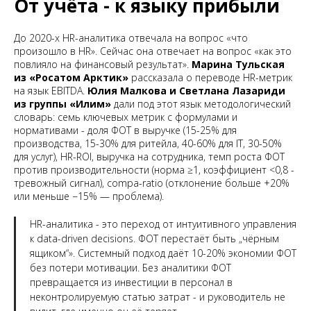
От учёта - к языку прибыли
До 2020-х HR-аналитика отвечала на вопрос «что
произошло в HR». Сейчас она отвечает на вопрос «как это
повлияло на финансовый результат».
Марина Тульская
из «Росатом Арктик»
рассказала о переводе HR-метрик
на язык EBITDA.
Юлия Малкова и Светлана Лазариди
из группы «Илим»
дали под этот язык методологический
словарь: семь ключевых метрик с формулами и
нормативами - доля ФОТ в выручке (15-25% для
производства, 15-30% для ритейла, 40-60% для IT, 30-50%
для услуг), HR-ROI, выручка на сотрудника, темп роста ФОТ
против производительности (норма ≥1, коэффициент <0,8 -
тревожный сигнал), compa-ratio (отклонение больше +20%
или меньше −15% — проблема).
HR-аналитика - это переход от интуитивного управления
к data-driven decisions. ФОТ перестаёт быть „чёрным
ящиком“». Системный подход даёт 10-20% экономии ФОТ
без потери мотивации. Без аналитики ФОТ
превращается из инвестиции в персонал в
неконтролируемую статью затрат - и руководитель не