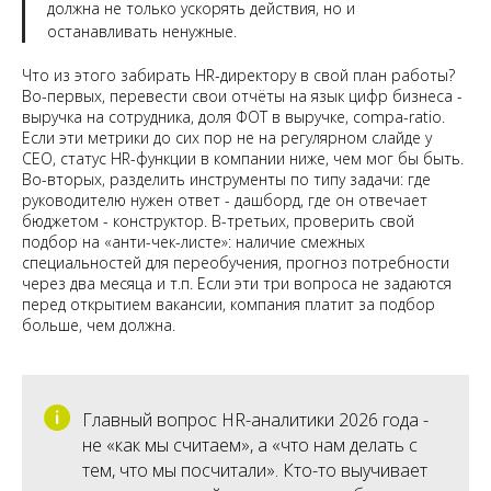
должна не только ускорять действия, но и
останавливать ненужные.
Что из этого забирать HR-директору в свой план работы?
Во-первых, перевести свои отчёты на язык цифр бизнеса -
выручка на сотрудника, доля ФОТ в выручке, compa-ratio.
Если эти метрики до сих пор не на регулярном слайде у
CEO, статус HR-функции в компании ниже, чем мог бы быть.
Во-вторых, разделить инструменты по типу задачи: где
руководителю нужен ответ - дашборд, где он отвечает
бюджетом - конструктор. В-третьих, проверить свой
подбор на «анти-чек-листе»: наличие смежных
специальностей для переобучения, прогноз потребности
через два месяца и т.п. Если эти три вопроса не задаются
перед открытием вакансии, компания платит за подбор
больше, чем должна.
Главный вопрос HR-аналитики 2026 года -
не «как мы считаем», а «что нам делать с
тем, что мы посчитали». Кто-то выучивает