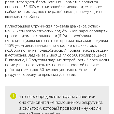
результата ждать бессмысленно. Норматив процента
вызова — 53-60% от списочной численности; если ниже, в
найме нет смысла, пока не разобрались, почему люди не
выезжают на объект.
Иллюстрацией Стружинская показала два кейса. Успех -
машинисты автоматических подъёмников: заранее увидели
провал в укомплектованности (61%), переобучили
смежников (машинистов с тракторными правами), получили
113% укомплектованности по «прочим машинистам»,
подбора почти не понадобилось. И провал - изолировщики
в Астрахани. Задача: за 2 месяца плюс 500 изолировщиков.
Выполнена, НО упустили падение потребности. Через месяц
после успешного закрытия позиций - простой по вине
работодателя плюс 50 человек уволилось. Успешный
рекрутинг обернулся прямыми убытками.
Это переопределение задачи аналитики:
она становится не помощником рекрутинга,
а фильтром, который проверяет - нужно ли
это действие вообще.