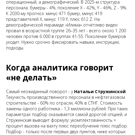
операционный, а демографический. В 2025-м структура
персонала: бумеры - 4%, поколение X - 42%, Y - 46%, Z - 9%.
К 2030-му прогноз: минус 471 бумер, минус 419
представителей X, минус 119 Y, плюс 612 Z. На
демографической пирамиде «Илима» отчётливо виден
провал в возрастной группе 26–35 лет - всего около 1 200
человек против 6 000 в группах 41-55. Поколение бумеров
уходит. Нужно срочно фиксировать навыки, инструкции,
подходы.
Когда аналитика говорит
«не делать»
Самый неожиданный поворот - у
Натальи Стружинской
.
Текучесть производственного персонала в нефтегазовом
строительстве - 60% по отрасли, 40% в СТНГ. Стоимость
замены одного работника - 1,3 миллиона рублей. При таких
параметрах подбор оказывается самой дорогой опцией, и
Стружинская выводит формулу: укомплектованность =
процент вызова на вахту плюс переобучение плюс подбор.
Подбор - только после первых двух пунктов, ниже которых