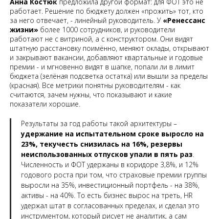
Анна Костюк
предложила другой формат: для ФОТ это не
работает. Решение по бюджету должен «прожить» тот, кто
за него отвечает, - линейный руководитель. У
«Ренессанс
жизни»
более 1000 сотрудников, и руководители
работают не с витриной, а с конструктором. Они видят
штатную расстановку поимённо, меняют оклады, открывают
и закрывают вакансии, добавляют квартальные и годовые
премии - и мгновенно видят в шапке, попали ли в лимит
бюджета (зелёная подсветка остатка) или вышли за пределы
(красная). Все метрики понятны руководителям - как
считаются, зачем нужны, что показывают и какие
показатели хорошие.
Результаты за год работы такой архитектуры –
удержание на испытательном сроке выросло на
23%, текучесть снизилась на 16%, резервы
неиспользованных отпусков упали в пять раз
.
Численность и ФОТ удержаны в коридоре 3,8%, и 12%
годового роста при том, что страховые премии группы
выросли на 35%, инвестиционный портфель - на 38%,
активы - на 40%. То есть бизнес вырос на треть, HR
удержал штат в согласованных пределах, и сделал это
инструментом, который рисует не аналитик, а сам