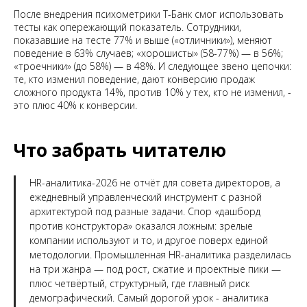
После внедрения психометрики Т-Банк смог использовать
тесты как опережающий показатель. Сотрудники,
показавшие на тесте 77% и выше («отличники»), меняют
поведение в 63% случаев; «хорошисты» (58-77%) — в 56%;
«троечники» (до 58%) — в 48%. И следующее звено цепочки:
те, кто изменил поведение, дают конверсию продаж
сложного продукта 14%, против 10% у тех, кто не изменил, -
это плюс 40% к конверсии.
Что забрать читателю
HR-аналитика-2026 не отчёт для совета директоров, а
ежедневный управленческий инструмент с разной
архитектурой под разные задачи. Спор «дашборд
против конструктора» оказался ложным: зрелые
компании используют и то, и другое поверх единой
методологии. Промышленная HR-аналитика разделилась
на три жанра — под рост, сжатие и проектные пики —
плюс четвёртый, структурный, где главный риск
демографический. Самый дорогой урок - аналитика