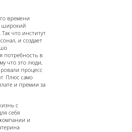
ого времени
о широкий
 Так что институт
сонал, и создает
ошо
ся потребность в
му что это люди,
ировали процесс
т. Плюс само
плате и премии за
жизнь с
для себя
 компании и
атерина