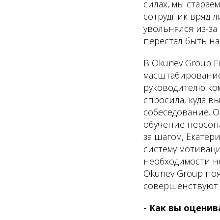
силах, мы старае
сотрудник вряд л
увольнялся из-за 
перестал быть на
В Okunev Group Е
масштабирование 
руководителю ком
спросила, куда в
собеседование. 
обучение персона
за шагом, Екатер
систему мотиваци
необходимости но
Okunev Group по
совершенствуют 
- Как вы оценив