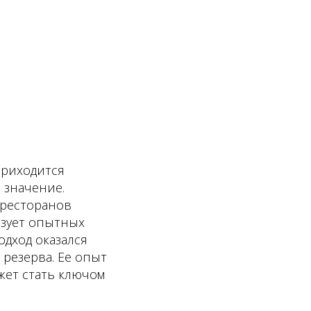
приходится
 значение.
 ресторанов
ьзует опытных
одход оказался
 резерва. Ее опыт
жет стать ключом