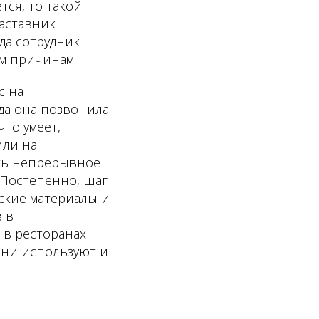
тся, то такой
наставник
гда сотрудник
им причинам.
с на
да она позвонила
что умеет,
или на
ать непрерывное
. Постепенно, шаг
еские материалы и
 в
 в ресторанах
они используют и