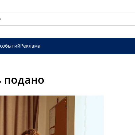
 событий
Реклама
 подано