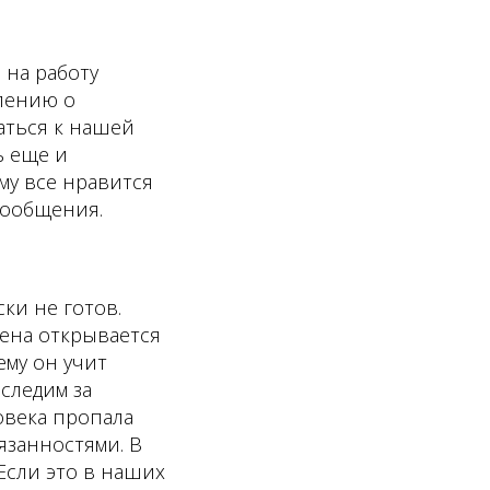
 на работу
влению о
аться к нашей
ь еще и
му все нравится
 сообщения.
ки не готов.
мена открывается
ему он учит
 следим за
овека пропала
язанностями. В
Если это в наших