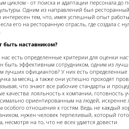
м циклом - от поиска и адаптации персонала до 
ультуры. Одним из направлений был ресторанный 
 интересен тем, что, имея успешный опыт работы
есла его на ресторанную отрасль, где создала с н
.
т быть наставником?
 У нас есть определенные критерии для оценки нас
ен быть эффективным сотрудником, одним из лучш
ем лучших официантов? У них есть определенные 
учка за месяц, а также они успешно проходят про
азывая, что знают все рабочие стандарты и процед
 качества: лояльность к компании, готовность у
ксимально ориентированным на людей, искренне 
м особого отношения к гостям. Ведь не каждый х
авником, нужен человек терпеливый, который гот
, несмотря на то, что не всех удается довести.