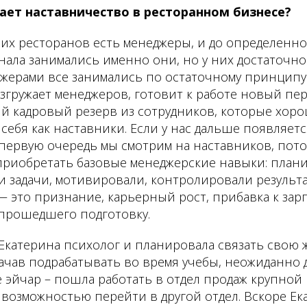
ает наставничество в ресторанном бизнесе?
ших ресторанов есть менеджеры, и до определенн
нала занимались именно они, но у них достаточн
жерами все занимались по остаточному принципу.
згружает менеджеров, готовит к работе новый пер
й кадровый резерв из сотрудников, которые хор
себя как наставники. Если у нас дальше появляет
 первую очередь мы смотрим на наставников, пото
приобретать базовые менеджерские навыки: план
и задачи, мотивировали, контролировали результа
 это признание, карьерный рост, прибавка к зар
 прошедшего подготовку.
Екатерина психолог и планировала связать свою 
ачав подрабатывать во время учебы, неожиданно 
е эйчар – пошла работать в отдел продаж крупной
возможностью перейти в другой отдел. Вскоре Ек