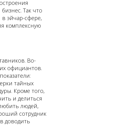
построения
бизнес. Так что
 в эйчар-сфере,
уля комплексную
тавников. Во-
их официантов.
показатели:
верки тайных
уры. Кроме того,
чить и делиться
любить людей,
ороший сотрудник
ов доводить