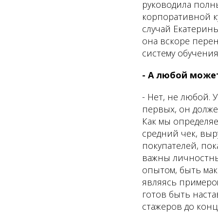
руководила полны
корпоративной к
случай Екатерины
она вскоре перен
систему обучения
- А любой може
- Нет, не любой.
первых, он долж
Как мы определя
средний чек, выр
покупателей, пок
важны личностные
опытом, быть ма
являясь примеро
готов быть наст
стажеров до конца