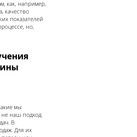
, как, например,
, качество
ких показателей
роцессе, но,
учения
рины
какие мы
 не наш подход.
ач. В
даж. Для их