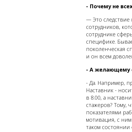
- Почему не все
— Это следствие 
сотрудников, ко
сотруднике сферы
специфике. Бывае
поколенческая сп
и он всем доволе
- А желающему 
- Да. Например, 
Наставник - носи
в 8.00, а наставн
стажеров? Тому, ч
показателями раб
мотивация, с ним
таком состоянии 