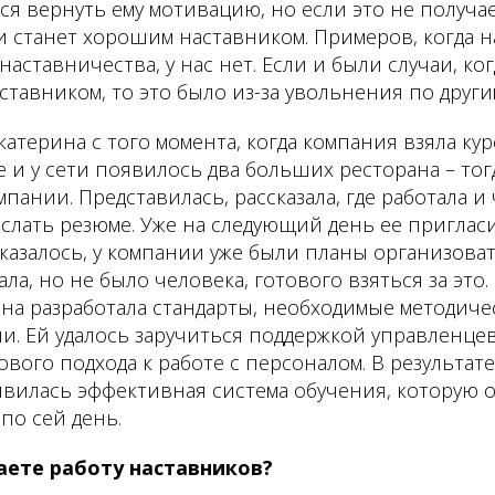
мся вернуть ему мотивацию, но если это не получае
и станет хорошим наставником. Примеров, когда 
наставничества, у нас нет. Если и были случаи, ко
ставником, то это было из-за увольнения по друг
катерина с того момента, когда компания взяла кур
и у сети появилось два больших ресторана – тог
пании. Представилась, рассказала, где работала и 
ыслать резюме. Уже на следующий день ее приглас
Оказалось, у компании уже были планы организов
ла, но не было человека, готового взяться за это
ина разработала стандарты, необходимые методич
и. Ей удалось заручиться поддержкой управленцев
вого подхода к работе с персоналом. В результате
явилась эффективная система обучения, которую 
по сей день.
аете работу наставников?