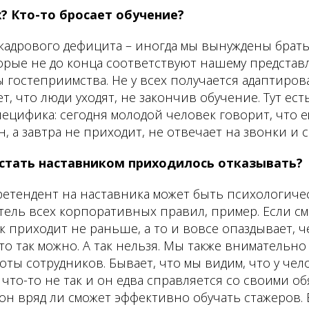
х? Кто-то бросает обучение?
кадрового дефицита – иногда мы вынуждены брать
торые не до конца соответствуют нашему предста
 гостеприимства. Не у всех получается адаптиров
т, что люди уходят, не закончив обучение. Тут ест
ецифика: сегодня молодой человек говорит, что е
н, а завтра не приходит, не отвечает на звонки и
стать наставником приходилось отказывать?
претендент на наставника может быть психологичес
тель всех корпоративных правил, пример. Если с
ик приходит не раньше, а то и вовсе опаздывает, ч
то так можно. А так нельзя. Мы также внимательно
оты сотрудников. Бывает, что мы видим, что у чел
 что-то не так и он едва справляется со своими об
он вряд ли сможет эффективно обучать стажеров. 