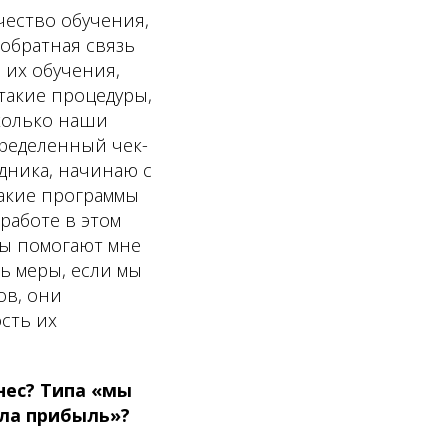
чество обучения,
 обратная связь
 их обучения,
такие процедуры,
сколько наши
пределенный чек-
удника, начинаю с
какие программы
 работе в этом
сы помогают мне
ь меры, если мы
ов, они
сть их
нес? Типа «мы
сла прибыль»?