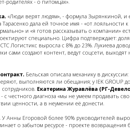
ет-родителях - о питомцах».
ка.
«Люди верят людям», - формула Зырянкиной, и 
 Тарасенко дала ей точное имя - «от лояльности к 
ормально» и «я готов рассказывать о компании» е
роектируют специально. Цифра подтверждает: дол
СТС Логистикс выросла с 8% до 23%. Лукиева дово
ки сами создают контент, ведут соцсети, выходят
контракт.
Бельская описала механику в дискуссии:
веряют, выполняются ли обещания; у IEK GROUP д
й сотрудников.
Екатерина Журавлёва (РГ-Девел
 - с честного диагноза «мы не умеем продавать сво
твии ценности, а в неумении её донести.
.
У Анны Егоровой более 90% руководителей выро
инает о забытом ресурсе - проекте возвращения 