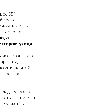
рос 951
ыбирают
афику, и лишь
вызывающе на
ю, а
иггером ухода.
В исследованиях
арплата,
 но уникальной
ценностное
агляднее всего
с живёт с низкой
не может - и