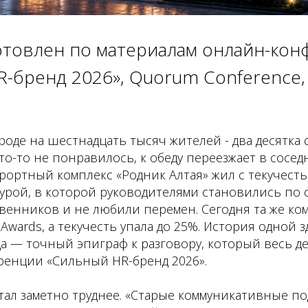
отовлен по материалам онлайн-ко
-бренд 2026», Quorum Conference, 
ороде на шестнадцать тысяч жителей - два десятка 
что-то не понравилось, к обеду переезжает в сосед
рортный комплекс «Родник Алтая» жил с текучест
урой, в которой руководителями становились по 
венников и не любили перемен. Сегодня та же ко
ty Awards, а текучесть упала до 25%. История одной
а — точный эпиграф к разговору, который весь д
ренции «Сильный HR-бренд 2026».
стал заметно труднее. «Старые коммуникативные п