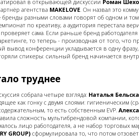
статировал в открывающей дискуссии
Роман Шех
партнёр агентства
MAKELOVE
. Он назвал это ком
 бренды разными словами говорят об одном и том
мпионат по креативу, а аудитория перестала ве
проверяет сама. Если раньше бренд работодателя
ркетинге, то теперь - производная от того, что 
й вывод конференции укладывается в одну фразу,
торяли спикеры: сильный бренд начинается внутр
тало труднее
куссия собрала четыре взгляда:
Наталья Бельска
ящее как гонку с двумя слоями: гигиеническим (с
содержательным, то есть собственным EVP.
Алекс
авила сложность мультибрендовой компании, кот
лось лицо работодателя, а не набор торговых ма
RY GROUP)
сформулировала то, что потом отзовёт