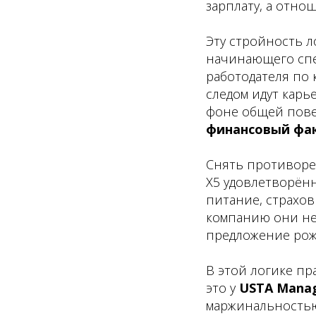
зарплату, а отно
Эту стройность л
начинающего спе
работодателя по 
следом идут карь
фоне общей пове
финансовый фак
Снять противореч
X5 удовлетворённ
питание, страхов
компанию они не 
предложение рож
В этой логике пр
это у
USTA Mana
маржинальностью 