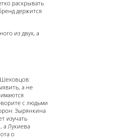
егко раскрывать
бренд держится
ого из двух, а
 Шеховцов:
ыявить, а не
нимаются
оворите с людьми
торон: Зырянкина
ет изучать
, а Лукиева
ота о