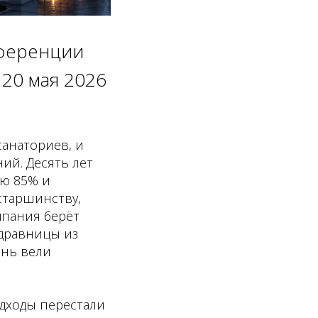
нференции
20 мая 2026
санаториев, и
ний. Десять лет
ью 85% и
старшинству,
мпания берёт
 здравницы из
ень вели
одходы перестали