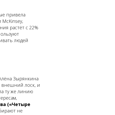
рые привела
и McKinsey,
ния растёт с 22%
пользуют
живать людей
 Алёна Зырянкина
е внешний лоск, и
ла ту же линию
ересам,
ва («Четыре
ыбирают не