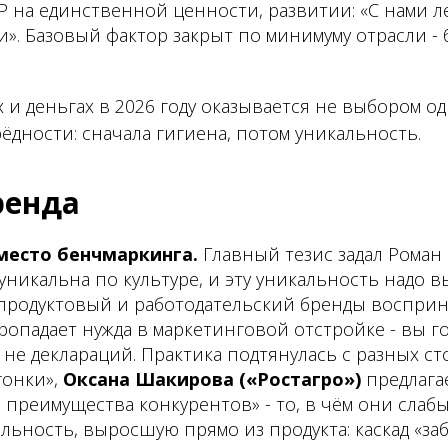
P на единственной ценности, развитии: «С нами л
». Базовый фактор закрыт по минимуму отрасли - 
 и деньгах в 2026 году оказывается не выбором одн
ёдности: сначала гигиена, потом уникальность.
ренда
место бенчмаркинга.
Главный тезис задал Роман
уникальна по культуре, и эту уникальность надо в
а продуктовый и работодательский бренды воспри
ропадает нужда в маркетинговой отстройке - вы г
а не деклараций. Практика подтянулась с разных с
гонки»,
Оксана Шакирова («Ростагро»)
предлага
преимущества конкурентов» - то, в чём они слабы
льность, выросшую прямо из продукта: каскад «заб