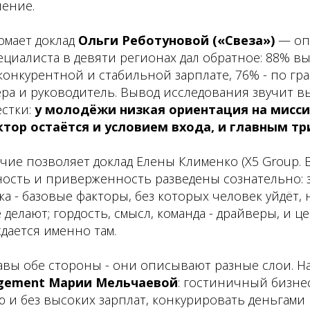
шение.
омает доклад
Ольги Реботуновой («Свеза»)
— оп
циалиста в девяти регионах дал обратное: 88% в
конкурентной и стабильной зарплате, 76% - по гр
ера и руководитель. Вывод исследования звучит 
стки:
у молодёжи низкая ориентация на мисси
тор остаётся и условием входа, и главным тр
ие позволяет доклад Елены Клименко (X5 Group. 
ость и приверженность разведены сознательно: з
ка - базовые факторы, без которых человек уйдёт,
делают; гордость, смысл, команда - драйверы, и 
дается именно там.
авы обе стороны - они описывают разные слои. Н
gement Марии Мельчаевой
: гостиничный бизне
и без высоких зарплат, конкурировать деньгами 