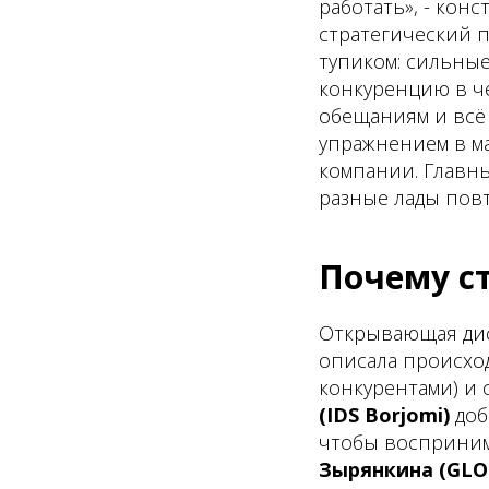
работать», - кон
стратегический 
тупиком: сильные
конкуренцию в че
обещаниям и всё 
упражнением в ма
компании. Главны
разные лады пов
Почему с
Открывающая дис
описала происход
конкурентами) и 
(IDS Borjomi)
доб
чтобы воспринима
Зырянкина (GLO