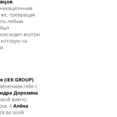
овцов
,
муникационным
 же, превращая
рить любым
 был
происходит внутри
 которую на
и.
я (IEK GROUP)
равнением себя с
андра Дорохина
орой важно,
рок. А
Алёна
ся во всей