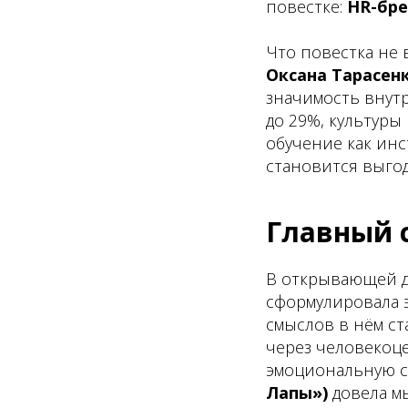
повестке:
HR-бре
Что повестка не
Оксана Тарасенк
значимость внутр
до 29%, культуры
обучение как инс
становится выгод
Главный 
В открывающей д
сформулировала э
смыслов в нём ст
через человекоце
эмоциональную св
Лапы»)
довела мы