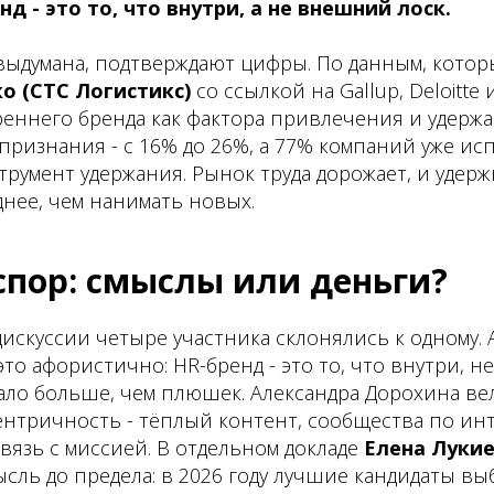
нд - это то, что внутри, а не внешний лоск.
 выдумана, подтверждают цифры. По данным, кото
о (СТС Логистикс)
со ссылкой на Gallup, Deloitte 
еннего бренда как фактора привлечения и удержа
 признания - с 16% до 26%, а 77% компаний уже ис
трумент удержания. Рынок труда дорожает, и удер
нее, чем нанимать новых.
спор: смыслы или деньги?
искуссии четыре участника склонялись к одному.
то афористично: HR-бренд - это то, что внутри, н
ало больше, чем плюшек. Александра Дорохина ве
нтричность - тёплый контент, сообщества по инт
язь с миссией. В отдельном докладе
Елена Лукие
сль до предела: в 2026 году лучшие кандидаты в