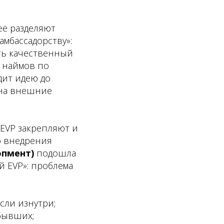
её разделяют
амбассадорству»:
сть качественный
я наймов по
дит идею до
 на внешние
 EVP закрепляют и
о внедрения
опмент)
подошла
й EVP»: проблема
сли изнутри;
бывших;