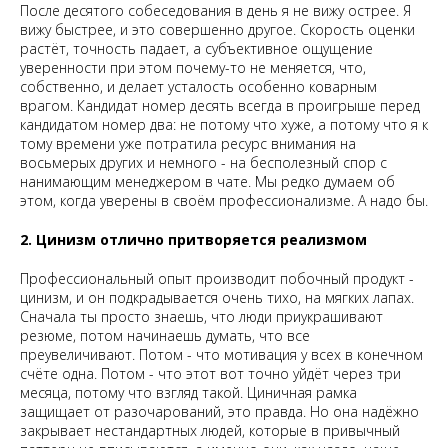
После десятого собеседования в день я не вижу острее. Я
вижу быстрее, и это совершенно другое. Скорость оценки
растёт, точность падает, а субъективное ощущение
уверенности при этом почему-то не меняется, что,
собственно, и делает усталость особенно коварным
врагом. Кандидат номер десять всегда в проигрыше перед
кандидатом номер два: не потому что хуже, а потому что я к
тому времени уже потратила ресурс внимания на
восьмерых других и немного - на бесполезный спор с
нанимающим менеджером в чате. Мы редко думаем об
этом, когда уверены в своём профессионализме. А надо бы.
2. Цинизм отлично притворяется реализмом
Профессиональный опыт производит побочный продукт -
цинизм, и он подкрадывается очень тихо, на мягких лапах.
Сначала ты просто знаешь, что люди приукрашивают
резюме, потом начинаешь думать, что все
преувеличивают. Потом - что мотивация у всех в конечном
счёте одна. Потом - что этот вот точно уйдёт через три
месяца, потому что взгляд такой. Циничная рамка
защищает от разочарований, это правда. Но она надёжно
закрывает нестандартных людей, которые в привычный