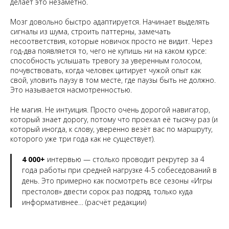
делает это незаметно.
Мозг довольно быстро адаптируется. Начинает выделять
сигналы из шума, строить паттерны, замечать
несоответствия, которые новичок просто не видит. Через
год-два появляется то, чего не купишь ни на каком курсе:
способность услышать тревогу за уверенным голосом,
почувствовать, когда человек цитирует чужой опыт как
свой, уловить паузу в том месте, где паузы быть не должно.
Это называется насмотренностью.
Не магия. Не интуиция. Просто очень дорогой навигатор,
который знает дорогу, потому что проехал её тысячу раз (и
который иногда, к слову, уверенно везёт вас по маршруту,
которого уже три года как не существует).
4 000+
интервью — столько проводит рекрутер за 4
года работы при средней нагрузке 4-5 собеседований в
день. Это примерно как посмотреть все сезоны «Игры
престолов» двести сорок раз подряд, только куда
информативнее…
(расчёт редакции)