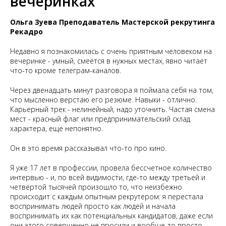
вечеринках
Ольга Зуева Преподаватель Мастерской рекрутинга
Рекадро
Недавно я познакомилась с очень приятным человеком на
вечеринке - умный, смеётся в нужных местах, явно читает
что-то кроме телеграм-каналов.
Через двенадцать минут разговора я поймала себя на том,
что мысленно верстаю его резюме. Навыки - отлично.
Карьерный трек - нелинейный, надо уточнить. Частая смена
мест - красный флаг или предпринимательский склад
характера, ещё непонятно.
Он в это время рассказывал что-то про кино.
Я уже 17 лет в профессии, провела бессчетное количество
интервью - и, по всей видимости, где-то между третьей и
четвёртой тысячей произошло то, что неизбежно
происходит с каждым опытным рекрутером: я перестала
воспринимать людей просто как людей и начала
воспринимать их как потенциальных кандидатов, даже если
они этого совершенно не просили и вообще-то просто