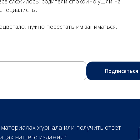
 все сложилось: родители спокойно ушли на
специалисты.
оцветало, нужно перестать им заниматься.
Подписаться 
 материалах журнала или получить ответ
ицах нашего издания?