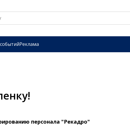
 событий
Реклама
ленку!
рированию персонала "Рекадро"