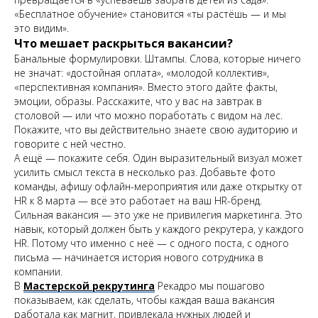
«Бесплатное обучение» становится «ты растёшь — и мы
это видим».
Что мешает раскрыться вакансии?
Банальные формулировки. Штампы. Слова, которые ничего
не значат: «достойная оплата», «молодой коллектив»,
«перспективная компания». Вместо этого дайте факты,
эмоции, образы. Расскажите, что у вас на завтрак в
столовой — или что можно поработать с видом на лес.
Покажите, что вы действительно знаете свою аудиторию и
говорите с ней честно.
А ещё — покажите себя. Один выразительный визуал может
усилить смысл текста в несколько раз. Добавьте фото
команды, афишу офлайн-мероприятия или даже открытку от
HR к 8 марта — всё это работает на ваш HR-бренд.
Сильная вакансия — это уже не привилегия маркетинга. Это
навык, который должен быть у каждого рекрутера, у каждого
HR. Потому что именно с неё — с одного поста, с одного
письма — начинается история нового сотрудника в
компании.
В
Мастерской рекрутинга
Рекадро мы пошагово
показываем, как сделать, чтобы каждая ваша вакансия
работала как магнит, привлекала нужных людей и