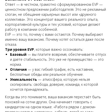
Ответ — в честном, грамотно сформулированном EVP —
ценностном предложении работодателя. Это не рекламный
слоган, не обещание карьерных высот или «дружного
коллектива». Это концентрат вашего реального опыта,
корпоративной культуры и тех условий, которые делают
работу в компании особенной.
EVP — это то, почему с вами остаются. Почему выбирают
именно вашу вакансию. Почему хотят остаться даже после
отказа.
Три уровня EVP
, которые важно осознавать:
Базовый
— вы платите вовремя, обеспечиваете отпуск
и даёте стабильность. Это уже не преимущество — это
норма.
Отличия
— у вас гибкий график, есть наставник,
бесплатные обеды или реальное обучение.
Уникальность
— атмосфера, которую нельзя
скопировать: свобода, доверие, команда, к которой
хочется принадлежать.
Когда вы это понимаете, ваша вакансия перестаёт быть
похожей на сотни других. Она начинает говорить с
кандидатом на одном языке. «Работа рядом с домом»
превращается в «успеваешь забрать детей из сада».