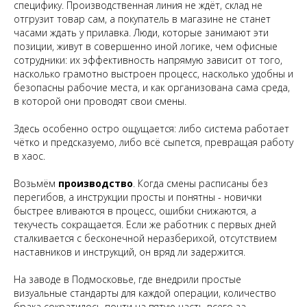
специфику. Производственная линия не ждёт, склад не
отгрузит товар сам, а покупатель в магазине не станет
часами ждать у прилавка. Люди, которые занимают эти
позиции, живут в совершенно иной логике, чем офисные
сотрудники: их эффективность напрямую зависит от того,
насколько грамотно выстроен процесс, насколько удобны и
безопасны рабочие места, и как организована сама среда,
в которой они проводят свои смены.
Здесь особенно остро ощущается: либо система работает
чётко и предсказуемо, либо всё сыпется, превращая работу
в хаос.
Возьмём
производство
. Когда смены расписаны без
перегибов, а инструкции просты и понятны - новички
быстрее вливаются в процесс, ошибки снижаются, а
текучесть сокращается. Если же работник с первых дней
сталкивается с бесконечной неразберихой, отсутствием
наставников и инструкций, он вряд ли задержится.
На заводе в Подмосковье, где внедрили простые
визуальные стандарты для каждой операции, количество
брака сократилось почти на пятую часть всего за