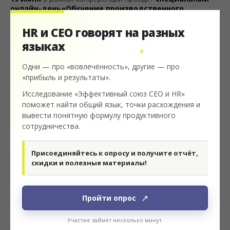
онлайн-день
«Обучение производственного
персонала»
— отдельный трек, посвящённый
современным методикам подготовки рабочих кадров, а
HR и CEO говорят на
разных
также вовлечению сотрудников и наставников в процесс
языках
обучения и повышению их квалификации. Спикеры: БКХ
"Коломенский", Росатом Машиностроение, ГК "Уралхим", АК
Одни — про «вовлечённость», другие — про
Алроса и др.
«прибыль и результаты».
Программа включает
24 воркшопа для отработки
Исследование «Эффективный союз CEO и HR»
методик, 6 аналитических докладов на основе свежих
поможет найти общий язык, точки расхождения и
данных, 4 стратегические дискуссии о будущем роли HRD,
вывести понятную формулу продуктивного
менторские комнаты (консультации со спикерами), а также
сотрудничества.
нетворкинг с HR-лидерами уровня CEO.
Итоговый результат:
готовые инструменты для снижения
Присоединяйтесь к опросу и получите отчёт,
текучести, план удержания кадров и шаги по внедрению
скидки и полезные материалы!
изменений.
Узнать подробности можно
на сайте мероприятия
.
Пройти опрос
2026-06-17 12:47
#КОНФЕРЕНЦИИ И ФОРУМЫ
Участие займёт несколько минут.