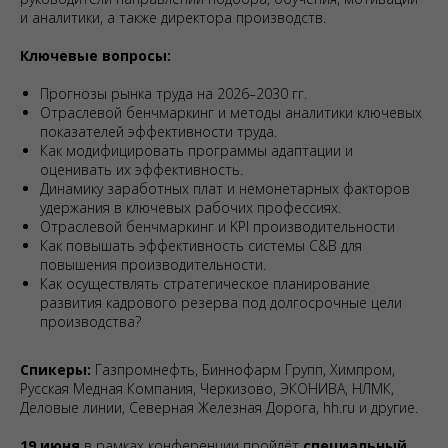
и аналитики, а также директора производств.
Ключевые вопросы:
Прогнозы рынка труда на 2026–2030 гг.
Отраслевой бенчмаркинг и методы аналитики ключевых
показателей эффективности труда.
Как модифицировать программы адаптации и
оценивать их эффективность.
Динамику заработных плат и немонетарных факторов
удержания в ключевых рабочих профессиях.
Отраслевой бенчмаркинг и KPI производительности
Как повышать эффективность системы C&B для
повышения производительности.
Как осуществлять стратегическое планирование
развития кадрового резерва под долгосрочные цели
производства?
Спикеры:
Газпромнефть, Биннофарм Групп, Химпром,
Русская Медная Компания, Черкизово, ЭКОНИВА, НЛМК,
Деловые линии, Северная Железная Дорога, hh.ru и другие.
19 июня
в рамках конференции пройдёт
специальный