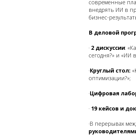
современные пла
внедрять ИИ в п
бизнес-результат
В деловой прог
·
2 дискуссии
: «
сегодня?» и «ИИ 
·
Круглый стол:
«
оптимизации?»;
·
Цифровая лабо
·
19 кейсов и д
·В перерывах ме
руководителями