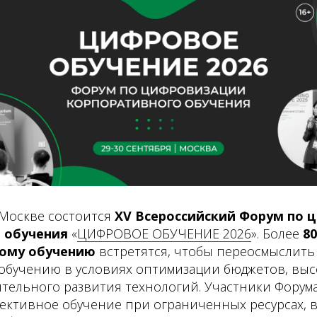
 Москве состоится
XV Всероссийский Форум по 
о обучения
«
ЦИФРОВОЕ ОБУЧЕНИЕ 2026
». Более
8
ному обучению
встретятся, чтобы переосмыслить
обучению в условиях оптимизации бюджетов, выс
тельного развития технологий. Участники Форума 
ективное обучение при ограниченных ресурсах, 