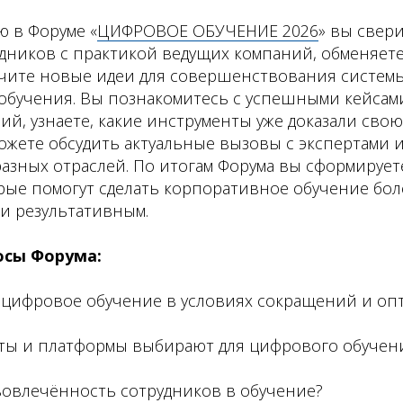
ю в Форуме «
ЦИФРОВОЕ ОБУЧЕНИЕ 2026
» вы свер
удников с практикой ведущих компаний, обменяет
учите новые идеи для совершенствования систем
обучения. Вы познакомитесь с успешными кейсам
й, узнаете, какие инструменты уже доказали сво
орят на
разных языках
можете обсудить актуальные вызовы с экспертами 
разных отраслей. По итогам Форума вы сформируе
ть», другие — про «прибыль и результаты».
рые помогут сделать корпоративное обучение бол
и результативным.
ный союз CEO и HR» поможет найти общий язык,
ести понятную формулу продуктивного
осы Форума:
ь цифровое обучение в условиях сокращений и оп
просу и получите отчёт, скидки и полезные материалы!
нты и платформы выбирают для цифрового обучени
Участие займёт несколько минут.
вовлечённость сотрудников в обучение?