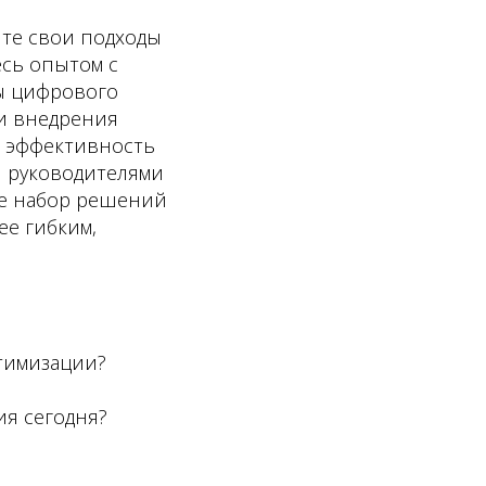
ите свои подходы
есь опытом с
ы цифрового
и внедрения
ю эффективность
и руководителями
те набор решений
ее гибким,
тимизации?
я сегодня?