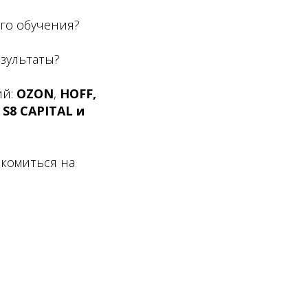
го обучения?
езультаты?
ий:
OZON
,
HOFF,
S8 CAPITAL и
акомиться на