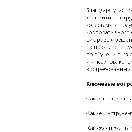
Благодаря участи
к развитию сотр
коллегами и пол
корпоративного 
цифровых решени
HR и CEO гов
на практике, и с
по обучению из 
Одни — про «вовлечённос
и инсайтов, кото
востребованным 
Исследование «Эффектив
точки расхождения и выв
сотрудничества.
Ключевые вопр
·Как выстраиват
Присоединяйтесь к о
·Какие инструме
Пройти опрос
·Как обеспечить 