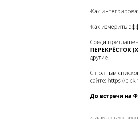
·Как интегриров
·Как измерить эф
Среди приглашен
ПЕРЕКРЁСТОК (X
другие.
С полным списко
сайте:
https://clck
До встречи на 
2026-09-29 12:00
#КО