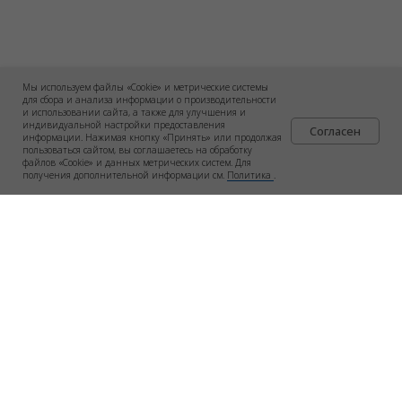
Мы используем файлы «Cookie» и метрические системы
для сбора и анализа информации о производительности
и использовании сайта, а также для улучшения и
индивидуальной настройки предоставления
Согласен
информации. Нажимая кнопку «Принять» или продолжая
пользоваться сайтом, вы соглашаетесь на обработку
файлов «Cookie» и данных метрических систем. Для
получения дополнительной информации см.
Политика
.