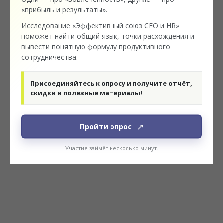
ведущих компаний:
МТС, Яндекс, Альфа-Банк, Т-Банк,
«прибыль и результаты».
Самокат, 4 Лапы, Магнит, Северсталь, NORDGOLD и
другие.
Исследование «Эффективный союз CEO и HR»
поможет найти общий язык, точки расхождения и
Узнать подробнее:
https://clck.ru/3SuqRd
вывести понятную формулу продуктивного
сотрудничества.
Если хотите экспериментировать, тестировать и
применять решения – присоединяйтесь!
Присоединяйтесь к опросу и получите отчёт,
скидки и полезные материалы!
#КОНФЕРЕНЦИИ И ФОРУМЫ
2026-05-26 22:46
Пройти опрос
Участие займёт несколько минут.